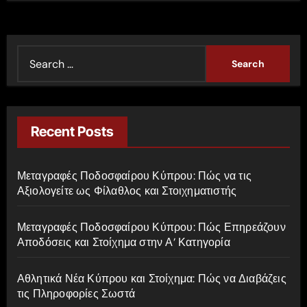
S
e
a
r
c
Recent Posts
h
f
Μεταγραφές Ποδοσφαίρου Κύπρου: Πώς να τις
o
Αξιολογείτε ως Φίλαθλος και Στοιχηματιστής
r
:
Μεταγραφές Ποδοσφαίρου Κύπρου: Πώς Επηρεάζουν
Αποδόσεις και Στοίχημα στην Α’ Κατηγορία
Αθλητικά Νέα Κύπρου και Στοίχημα: Πώς να Διαβάζεις
τις Πληροφορίες Σωστά