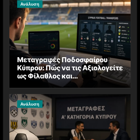
Ανάλυση
Μεταγραφές Ποδοσφαίρου
Κύπρου: Πώς να τις Αξιολογείτε
ως Φίλαθλος και
Στοιχηματιστής
Ανάλυση