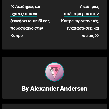
Post
Ακαδημίες και
Ακαδημίες
navigation
σχολές: πού να
ποδοσφαίρου στην
ξεκινήσει το παιδί σας
Κύπρο: προπονητές,
ποδόσφαιρο στην
εγκαταστάσεις και
Κύπρο
κόστος
By
Alexander Anderson