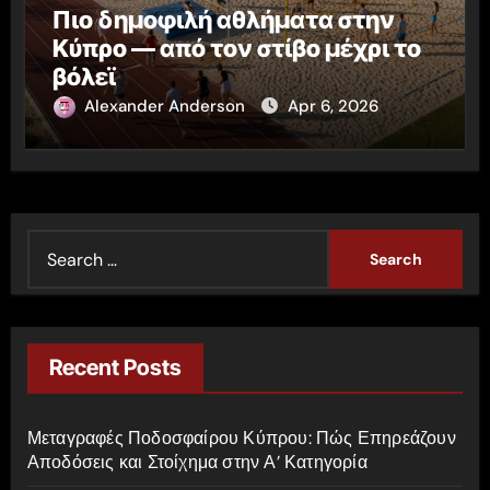
Πιο δημοφιλή αθλήματα στην
Κύπρο — από τον στίβο μέχρι το
βόλεϊ
Alexander Anderson
Apr 6, 2026
S
e
a
r
c
Recent Posts
h
f
Μεταγραφές Ποδοσφαίρου Κύπρου: Πώς Επηρεάζουν
o
Αποδόσεις και Στοίχημα στην Α’ Κατηγορία
r