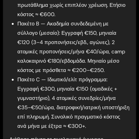
πρωτάθλημα χωρίς επιπλέον χρέωση. Ετήσιο
κόστος ≈ €600.
Πακέτο B — Ακαδημία συνδεδεμένη με
σύλλογο (μεσαίο): Εγγραφή €150, μηνιαία
€120 (3–4 προπονήσεις/εβδ., αγώνες), 2
ατομικές προπονήσεις/μήνα €40/ώρα, camp
καλοκαιρινό €180/εβδομάδα. Μηνιαίο μέσο
κόστος με πρόσθετα ≈ €200–€250.
Πακέτο C — Ιδιωτικό/ελίτ πρόγραμμα:
Εγγραφή €300, μηνιαία €150 (ομαδικές +
γυμναστήριο), 4 ατομικές συνεδρίες/μήνα
€35–€50/ώρα, διατροφική/ιατρική υποστήριξη
επί πληρωμή. Συνολικό πραγματικό κόστος
ανά μήνα με έξτρα ≈ €300+.