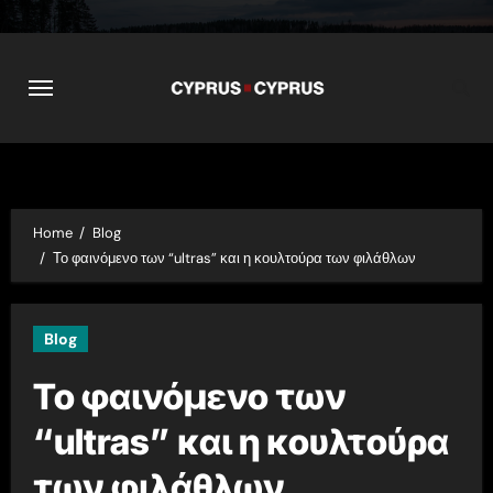
Skip
to
content
Home
Blog
Το φαινόμενο των “ultras” και η
κουλτούρα
των φιλάθλων
Blog
Το φαινόμενο των
“ultras” και η κουλτούρα
των φιλάθλων