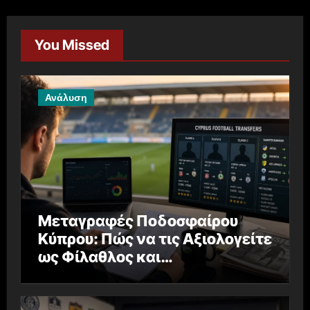
You Missed
Ανάλυση
Μεταγραφές Ποδοσφαίρου
Κύπρου: Πώς να τις Αξιολογείτε
ως Φίλαθλος και
Στοιχηματιστής