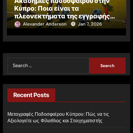
Ακαδημίες ποδοσφαίρου στην
Κύπρο: Ποια είναι τα
πλεονεκτήματα της εγγραφής
από μικρή ηλικία
Alexander Anderson
Jan 7, 2026
S
e
a
r
c
Recent Posts
h
f
Μεταγραφές Ποδοσφαίρου Κύπρου: Πώς να τις
o
Αξιολογείτε ως Φίλαθλος και Στοιχηματιστής
r