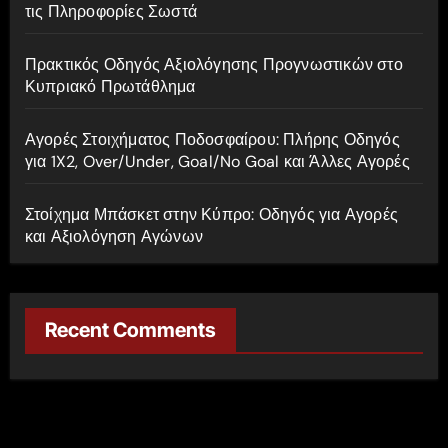
τις Πληροφορίες Σωστά
Πρακτικός Οδηγός Αξιολόγησης Προγνωστικών στο
Κυπριακό Πρωτάθλημα
Αγορές Στοιχήματος Ποδοσφαίρου: Πλήρης Οδηγός
για 1X2, Over/Under, Goal/No Goal και Άλλες Αγορές
Στοίχημα Μπάσκετ στην Κύπρο: Οδηγός για Αγορές
και Αξιολόγηση Αγώνων
Recent Comments