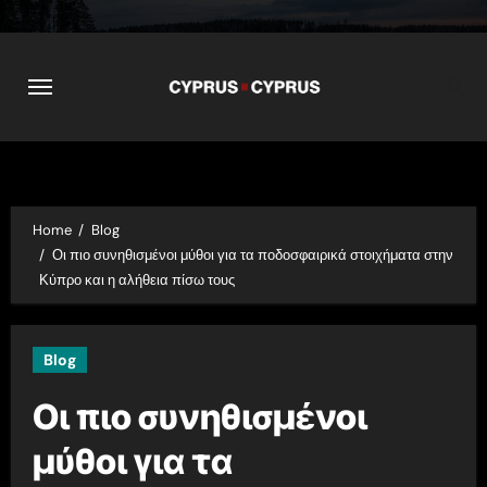
Skip
to
content
Home
Blog
Οι πιο συνηθισμένοι μύθοι για τα ποδοσφαιρικά στοιχήματα στην
Κύπρο και η αλήθεια πίσω τους
Blog
Οι πιο συνηθισμένοι
μύθοι για τα