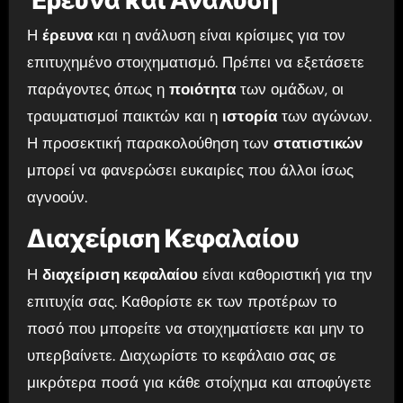
Η
έρευνα
και η ανάλυση είναι κρίσιμες για τον
επιτυχημένο στοιχηματισμό. Πρέπει να εξετάσετε
παράγοντες όπως η
ποιότητα
των ομάδων, οι
τραυματισμοί παικτών και η
ιστορία
των αγώνων.
Η προσεκτική παρακολούθηση των
στατιστικών
μπορεί να φανερώσει ευκαιρίες που άλλοι ίσως
αγνοούν.
Διαχείριση Κεφαλαίου
Η
διαχείριση κεφαλαίου
είναι καθοριστική για την
επιτυχία σας. Καθορίστε εκ των προτέρων το
ποσό που μπορείτε να στοιχηματίσετε και μην το
υπερβαίνετε. Διαχωρίστε το κεφάλαιο σας σε
μικρότερα ποσά για κάθε στοίχημα και αποφύγετε