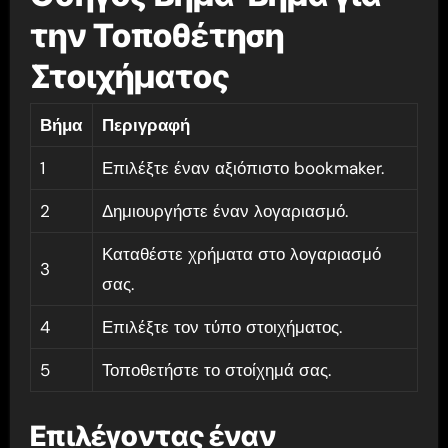
την Τοποθέτηση
Στοιχήματος
Βήμα
Περιγραφή
1
Επιλέξτε έναν αξιόπιστο bookmaker.
2
Δημιουργήστε έναν λογαριασμό.
Καταθέστε χρήματα στο λογαριασμό
3
σας.
4
Επιλέξτε τον τύπο στοιχήματος.
5
Τοποθετήστε το στοίχημά σας.
Επιλέγοντας έναν