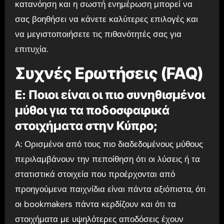
κατανόηση και η σωστή ενημέρωση μπορεί να
σας βοηθήσει να κάνετε καλύτερες επιλογές και
να μεγιστοποιήσετε τις πιθανότητές σας για
επιτυχία.
Συχνές Ερωτήσεις (FAQ)
Ε: Ποιοι είναι οι πιο συνηθισμένοι
μύθοι για τα ποδοσφαιρικά
στοιχήματα στην Κύπρο;
A: Ορισμένοι από τους πιο διαδεδομένους μύθους
περιλαμβάνουν την πεποίθηση ότι οι λύσεις ή τα
στατιστικά στοιχεία που προέρχονται από
προηγούμενα παιχνίδια είναι πάντα αξιόπιστα, ότι
οι bookmakers πάντα κερδίζουν και ότι τα
στοιχήματα με υψηλότερες αποδόσεις έχουν