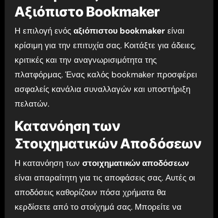
Αξιόπιστο Bookmaker
Η επιλογή ενός
αξιόπιστου bookmaker
είναι
κρίσιμη για την επιτυχία σας. Κοιτάξτε για άδειες,
κριτικές και την αναγνωρισιμότητα της
πλατφόρμας. Ένας καλός bookmaker προσφέρει
ασφαλείς κανάλια συναλλαγών και υποστήριξη
πελατών.
Κατανόηση των
Στοιχηματικών Αποδόσεων
Η κατανόηση των
στοιχηματικών αποδόσεων
είναι απαραίτητη για τις αποφάσεις σας. Αυτές οι
αποδόσεις καθορίζουν πόσα χρήματα θα
κερδίσετε από το στοίχημά σας. Μπορείτε να