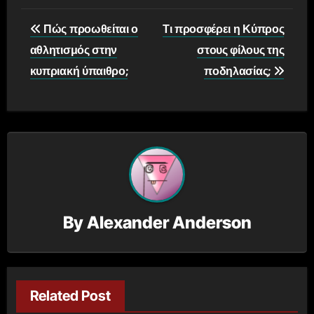
Post
Πώς προωθείται ο
Τι προσφέρει η Κύπρος
navigation
αθλητισμός στην
στους φίλους της
κυπριακή ύπαιθρο;
ποδηλασίας;
By
Alexander Anderson
Related Post