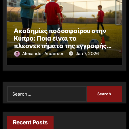
Ακαδημίες ποδοσφαίρου στην
Κύπρο: Ποια είναι τα
πλεονεκτήματα της εγγραφής
από μικρή ηλικία
Alexander Anderson
Jan 7, 2026
S
e
a
r
c
Recent Posts