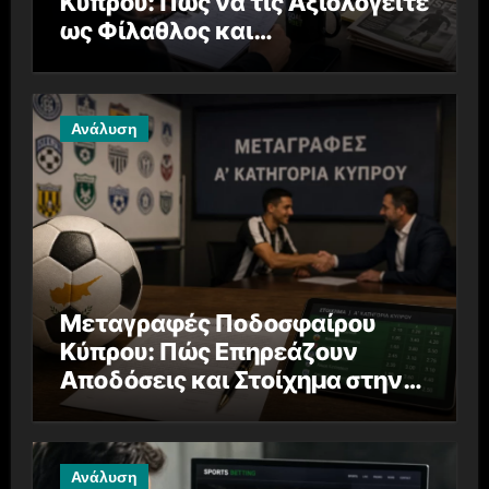
Κύπρου: Πώς να τις Αξιολογείτε
ως Φίλαθλος και
Στοιχηματιστής
Ανάλυση
Μεταγραφές Ποδοσφαίρου
Κύπρου: Πώς Επηρεάζουν
Αποδόσεις και Στοίχημα στην
Α’ Κατηγορία
Ανάλυση