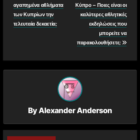
navigation
αγαπημένα αθλήματα
Κύπρο – Ποιες είναι οι
των Κυπρίων την
καλύτερες αθλητικές
τελευταία δεκαετία;
εκδηλώσεις που
μπορείτε να
παρακολουθήσετε;
By
Alexander Anderson