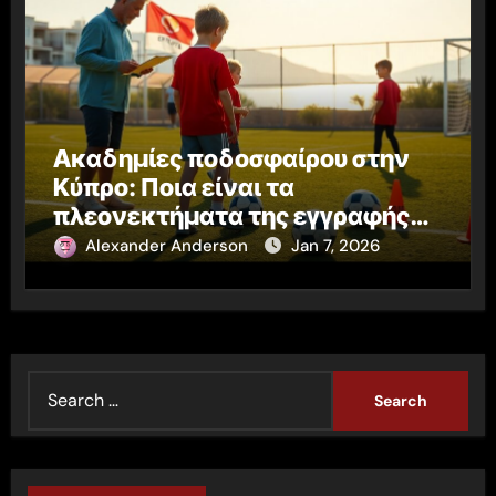
Ακαδημίες ποδοσφαίρου στην
Κύπρο: Ποια είναι τα
πλεονεκτήματα της εγγραφής
από μικρή ηλικία
Alexander Anderson
Jan 7, 2026
S
e
a
r