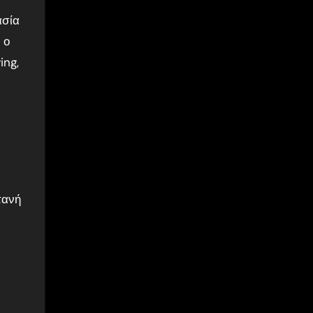
ασία
 ο
ing,
τανή