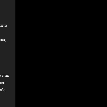
 από
τους
ύ που
όνο
κής