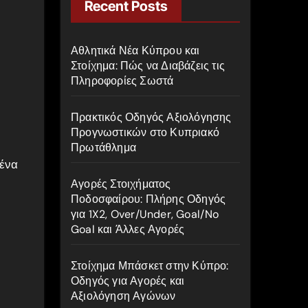
c
Recent Posts
h
f
Αθλητικά Νέα Κύπρου και
o
Στοίχημα: Πώς να Διαβάζεις τις
Πληροφορίες Σωστά
r
:
Πρακτικός Οδηγός Αξιολόγησης
Προγνωστικών στο Κυπριακό
Πρωτάθλημα
 ένα
Αγορές Στοιχήματος
Ποδοσφαίρου: Πλήρης Οδηγός
για 1X2, Over/Under, Goal/No
Goal και Άλλες Αγορές
Στοίχημα Μπάσκετ στην Κύπρο:
Οδηγός για Αγορές και
Αξιολόγηση Αγώνων