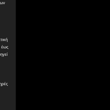
των
τική
ς έως
ηγεί
ηρές