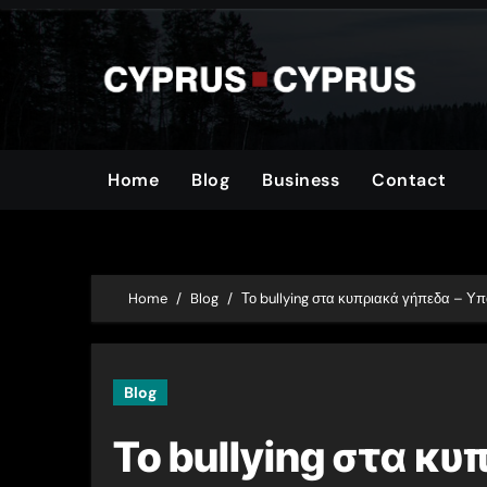
Skip
to
content
Home
Blog
Business
Contact
Home
Blog
Το bullying στα κυπριακά γήπεδα – Υπ
Blog
Το bullying στα κ