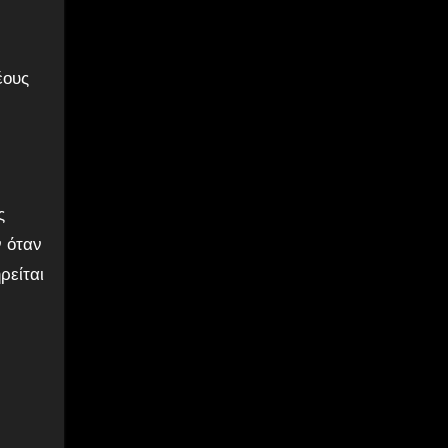
έους
ς
ν όταν
ρείται