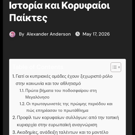
Ιστορία και Κορυφαίοι
Παίκτες
By
Alexander Anderson
May 17, 2026
Table of Contents
Γιατί οι κυπριακές ομάδες έχουν ξεχωριστό ρόλο
στην κοινωνία και τον αθλητισμό
Πρώτα βήματα του ποδοσφαίρου στη
Μεγαλόνησο
Οι πρωταγωνιστές της πρώιμης περιόδου και
πώς επηρέασαν το πρωτάθλημα
Προφίλ των κορυφαίων συλλόγων: από την τοπική
κυριαρχία στην ευρωπαϊκή αναγνώριση
Ακαδημίες, ανάδειξη ταλέντων και το μοντέλο