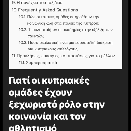
Η συνέχεια του ταξιδιού
Frequently Asked Questions
Πώς οι τοπικές ομάδες επηρεάζουν την
κοινωνική ζωή στις πόλεις της Κύπρου;
Τι ρόλο παίζουν οι ακαδημίες στην εξέλιξη των
παικτών;
Πόσο ρεαλιστική είναι μια ευρωπαϊκή διάκριση
για κυπριακούς συλλόγους;
Προκλήσεις, ευκαιρίες και προτάσεις για το μέλλον
Συμπερασματικά
Γιατί οι κυπριακές
ομάδες έχουν
ξεχωριστό ρόλο στην
κοινωνία και τον
αθλητισμό